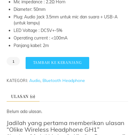
Mic impedance : 2.2Ω Horn
Diameter: 50mm
Plug: Audio Jack 3.5mm untuk mic dan suara + USB-A
(untuk lampu)
LED Voltage : DC5V+-5%
Operating current : <100mA
Panjang kabel: 2m
Kuantitas
TAMBAH KE KERANJANG
Olike
Wireless
Headphone
Audio
Bluetooth Headphone
KATEGORI:
,
GH1
ULASAN (0)
Belum ada ulasan.
Jadilah yang pertama memberikan ulasan
“Olike Wireless Headphone GH1”