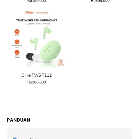
Rp
189.000
Rp
599.000
Olike TWS T112
Rp
100.000
PANDUAN