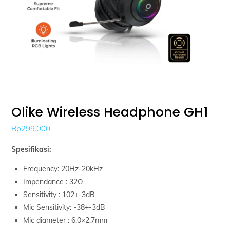
Olike Wireless Headphone GH1
Rp
299.000
Spesifikasi:
Frequency: 20Hz-20kHz
Impendance : 32Ω
Sensitivity : 102+-3dB
Mic Sensitivity: -38+-3dB
Mic diameter : 6.0×2.7mm