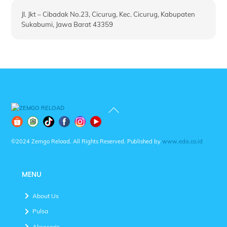
Jl. Jkt – Cibadak No.23, Cicurug, Kec. Cicurug, Kabupaten
Sukabumi, Jawa Barat 43359
Back
To
Top
©2024 Zemgo Reload. All Rights Reserved. Published by
www.eda.co.id
MENU
About Us
Pulsa
Aksesoris