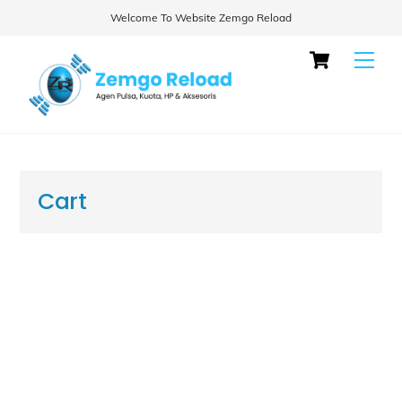
Welcome To Website Zemgo Reload
Skip
Cart
Men
to
content
Cart