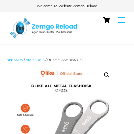
Welcome To Website Zemgo Reload
Skip
Cart
Men
to
content
BERANDA
/
AKSESORIS
/ OLIKE FLASHDISK OF2