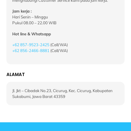
menghubungi Customer Service kami pada jam kerja.
Jam kerja :
Hari Senin – Minggu
Pukul 08.00 – 22.00 WIB
Hot line & Whatsapp
+62 857-9523-2425
(Call/WA)
+62 856-2466-8881
(Call/WA)
ALAMAT
Jl. Jkt – Cibadak No.23, Cicurug, Kec. Cicurug, Kabupaten
Sukabumi, Jawa Barat 43359